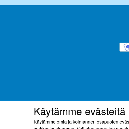
Käytämme evästeitä
Käytämme omia ja kolmannen osapuolen evästeit
verkkosivustoamme. Voit aina peruuttaa suost