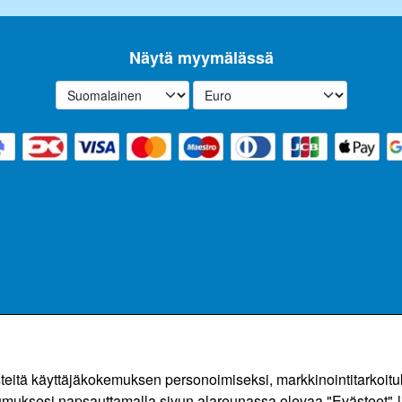
Näytä myymälässä
ä käyttäjäkokemuksen personoimiseksi, markkinointitarkoituksi
umuksesi napsauttamalla sivun alareunassa olevaa "Evästeet"-l