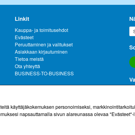
Linkit
N
Kauppa- ja toimitusehdot
Evästeet
Peruuttaminen ja valitukset
So
Asiakkaan kirjautuminen
Tietoa meistä
Ota yhteyttä
BUSINESS-TO-BUSINESS
Va
sä
ä käyttäjäkokemuksen personoimiseksi, markkinointitarkoituksi
(li
umuksesi napsauttamalla sivun alareunassa olevaa "Evästeet"-l