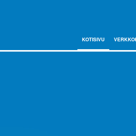
KOTISIVU
VERKKO
LED AROMA DUFTLYS
FLAVOURDROP AROMIPISARAT