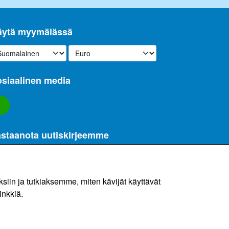
äytä myymälässä
siaalinen media
staanota uutiskirjeemme
hköpostitse
Ilmoittautuminen
in ja tutkiaksemme, miten kävijät käyttävät
sätietoja)
inkkiä.