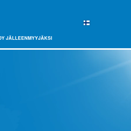
DY JÄLLEENMYYJÄKSI
BALL MAKUPALLOT 10 PAKKAUS
MIX-PULLOT
MERCHANDISE