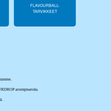
FLAVOURBALL-
MIX-
TARVIKKEET
itamme.
URDROP aromipisaroita.
ä.