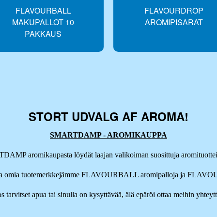
FLAVOURBALL
FLAVOURDROP
MAKUPALLOT 10
AROMIPISARAT
PAKKAUS
STORT UDVALG AF AROMA!
SMARTDAMP - AROMIKAUPPA
AMP aromikaupasta löydät laajan valikoiman suosittuja aromituotte
oima omia tuotemerkkejämme FLAVOURBALL aromipalloja ja FLAVO
os tarvitset apua tai sinulla on kysyttävää, älä epäröi ottaa meihin yhteytt