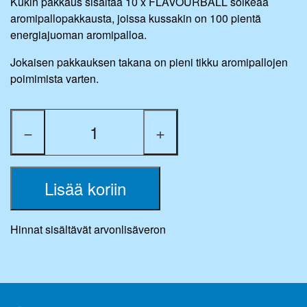
Kukin pakkaus sisältää 10 x FLAVOURBALL soikeaa
aromipallopakkausta, joissa kussakin on 100 pientä
energiajuoman aromipalloa.
Jokaisen pakkauksen takana on pieni tikku aromipallojen
poimimista varten.
−
+
Lisää koriin
Hinnat sisältävät arvonlisäveron