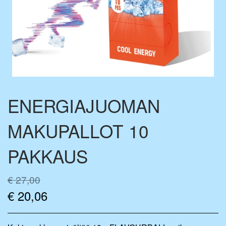
FLAVOURDROP AROMIPISARAT
BASE VÆSKE
FLAVOURBALL-TARVIKKEET
MIX-PULLOT
MERCHANDISE
ENERGIAJUOMAN
MAKUPALLOT 10
PAKKAUS
€ 27,00
€ 20,06