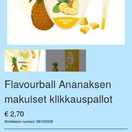
FLAVOURDROP AROMIPISARAT
BASE VÆSKE
FLAVOURBALL-TARVIKKEET
MIX-PULLOT
MERCHANDISE
Flavourball Ananaksen
makuiset klikkauspallot
€ 2,70
Nimikkeen numero: 99100308