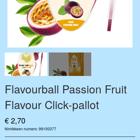
FLAVOURDROP AROMIPISARAT
BASE VÆSKE
FLAVOURBALL-TARVIKKEET
MIX-PULLOT
MERCHANDISE
Flavourball Passion Fruit
Flavour Click-pallot
€ 2,70
Nimikkeen numero: 99100377