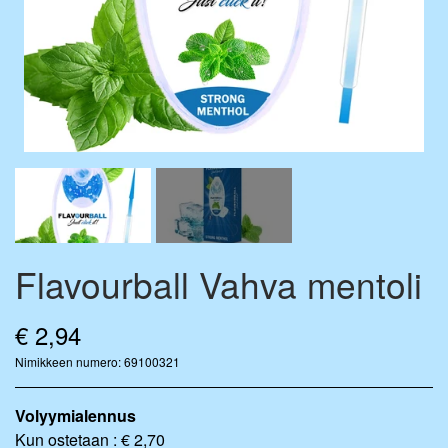
FLAVOURDROP AROMIPISARAT
BASE VÆSKE
FLAVOURBALL-TARVIKKEET
MIX-PULLOT
MERCHANDISE
Flavourball Vahva mentoli
€ 2,94
Nimikkeen numero: 69100321
Volyymialennus
Kun ostetaan : € 2,70