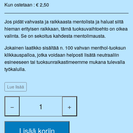
Kun ostetaan : € 2,50
Jos pidät vahvasta ja raikkaasta mentolista ja haluat siitä
hieman erityisen raikkaan, tämä tuoksuvaihtoehto on oikea
valinta. Se on sekoitus kahdesta mentolimausta.
Jokainen laatikko sisältää n. 100 vahvan menthol-tuoksun
klikkauspalloa, jotka voidaan helposti lisätä neutraaliin
esineeseen tai tuoksunraikastimeemme mukana tulevalla
työkalulla.
Vaihtoehto ei ole vahvempi kuin normaalit mentoliaromi-
Lue lisää
klikkauspallomme. Siinä on kuitenkin erilainen vivahde,
sillä se koostuu 2 eri mentoliaromin sekoituksesta.
−
+
Huomaa, että tämä variantti on hieman normaalia
suurempi, koska se sisältää hieman enemmän makua.
Tämä tarkoittaa, että sinun on oltava hieman varovaisempi,
kun nostat niitä mukana tulevalla tikulla.
Lisää koriin