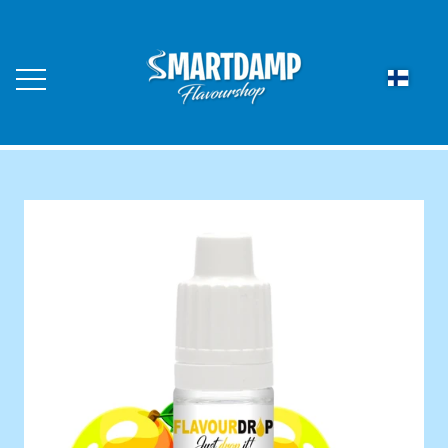
KOTISIVU
VERKKOKAUPPA
LED AROMA DUFTLYS
OTA YHTEYTTÄ
FLAVOURBALL MAKUPALLOT
TIETOA MEISTÄ
FLAVOURBALL MAKUPALLOT 10
PAKKAUS
RYHDY JÄLLEENMYYJÄKSI