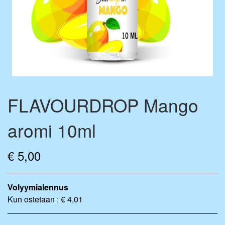
FLAVOURDROP AROMIPISARAT
BASE VÆSKE
FLAVOURBALL-TARVIKKEET
MIX-PULLOT
MERCHANDISE
FLAVOURDROP Mango
aromi 10ml
€ 5,00
Volyymialennus
Kun ostetaan : € 4,01