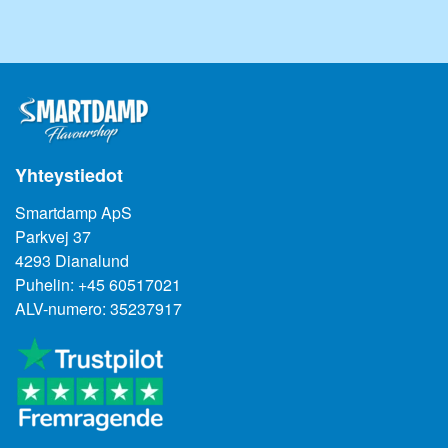
Älä käytä yksinään!
Yhteystiedot
Smartdamp ApS
Parkvej 37
4293 Dianalund
Puhelin: +45 60517021
ALV-numero: 35237917