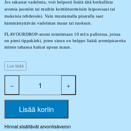
Jos rakastat vadelmia, voit
helposti lisätä tätä herkullista
aromia juomiin tai muihin keittiötuotteisiin leipoessasi tai
makeisia tehdessäsi. Vain muutamalla pisaralla saat
hämmästyttävän vadelman maun tai tuoksun.
FLAVOURDROP-aromi toimitetaan 10 ml:n pulloissa, joissa
on pieni tippakärki, joten sinun on helppo lisätä aromipisaroita
minne tahansa haluat upean maun.
Esimerkkejä FLAVOURDROP-aromin käytöstä:
Lue lisää
- Voidaan käyttää neutraaleissa PG- ja VG-pohjaöljyissä, joita
voidaan käyttää tuoksunraikastimissa.
−
+
- Anna kuorrutteelle tai kakulle herkullinen maku lisäämällä
FLAVOURDROP-aromia.
Lisää koriin
- FLAVOURDROP-aromi toimii hyvin myös teessä.
Hinnat sisältävät arvonlisäveron
- Lisää FLAVOURDROP-aromiamme vesijohtoveteen ja