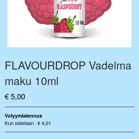
FLAVOURDROP AROMIPISARAT
BASE VÆSKE
FLAVOURBALL-TARVIKKEET
MIX-PULLOT
MERCHANDISE
FLAVOURDROP Vadelma
maku 10ml
€ 5,00
Volyymialennus
Kun ostetaan : € 4,01