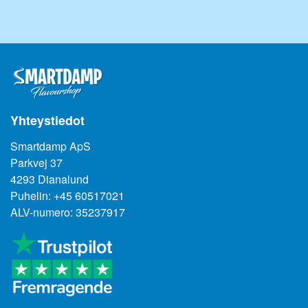
kuohuveteen antaaksesi sille haluamasi maun.
- Lisämausteena smoothieissa.
- Kun valmistat makeisia, FLAVOURDROP-aromi on itsestään
selvä valinta, jota pitää olla talossa.
Yhteystiedot
Smartdamp ApS
Parkvej 37
4293 Dianalund
Puhelin: +45 60517021
ALV-numero: 35237917