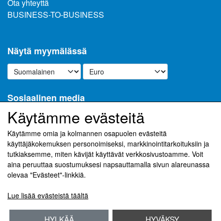
Ota yhteyttä
BUSINESS-TO-BUSINESS
Näytä myymälässä
Sosiaalinen media
Käytämme evästeitä
Käytämme omia ja kolmannen osapuolen evästeitä
käyttäjäkokemuksen personoimiseksi, markkinointitarkoituksiin ja
Vastaanota uutiskirjeemme sähköpostitse
tutkiaksemme, miten kävijät käyttävät verkkosivustoamme. Voit
aina peruuttaa suostumuksesi napsauttamalla sivun alareunassa
Ilmoittautuminen
olevaa "Evästeet"-linkkiä.
(lisätietoja)
Lue lisää evästeistä täältä
HYLKÄÄ
HYVÄKSY