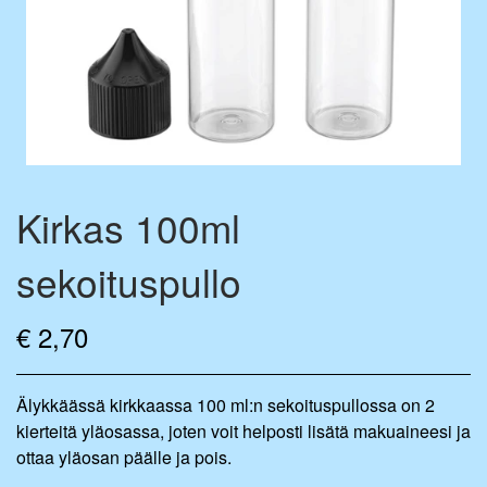
FLAVOURDROP AROMIPISARAT
BASE VÆSKE
FLAVOURBALL-TARVIKKEET
MIX-PULLOT
MERCHANDISE
Kirkas 100ml
sekoituspullo
€ 2,70
Älykkäässä kirkkaassa 100 ml:n sekoituspullossa on 2
kierteitä yläosassa, joten voit helposti lisätä makuaineesi ja
ottaa yläosan päälle ja pois.