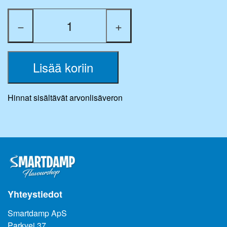
−
+
Lisää koriin
Hinnat sisältävät arvonlisäveron
Yhteystiedot
Smartdamp ApS
Parkvej 37