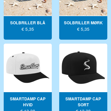
FLAVOURDROP AROMIPISARAT
BASE VÆSKE
SOLBRILLER BLÅ
SOLBRILLER MØRK
FLAVOURBALL-TARVIKKEET
€ 5,35
€ 5,35
MIX-PULLOT
MERCHANDISE
SMARTDAMP CAP
SMARTDAMP CAP
HVID
SORT
€ 13,38
€ 13,38