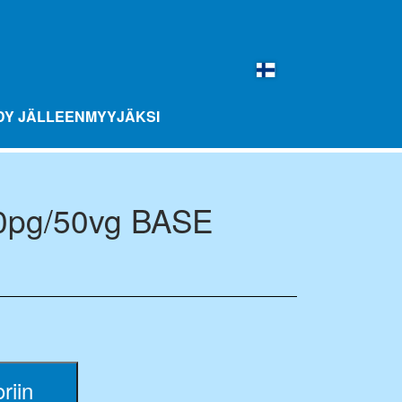
DY JÄLLEENMYYJÄKSI
pg/50vg BASE
BALL MAKUPALLOT 10 PAKKAUS
MIX-PULLOT
MERCHANDISE
riin