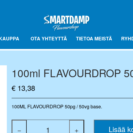
KAUPPA
OTA YHTEYTTÄ
TIETOA MEISTÄ
RYH
100ml FLAVOURDROP 50
FLAVOURBALL MAKUPALLOT
FLAVOUR
BASE VÆSKE
FLAVOURBALL-TARVIKKEET
€ 13,38
100ML FLAVOURDROP 50pg / 50vg base.
Lisää ko
−
+