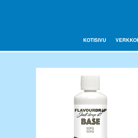
KOTISIVU
VERKKO
LED AROMA DUFTLYS
FLAVOURDROP AROMIPISARAT