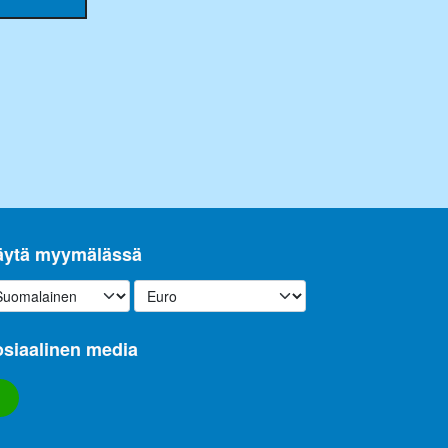
äytä myymälässä
siaalinen media