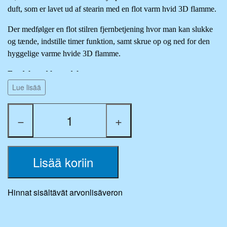
duft, som er lavet ud af stearin med en flot varm hvid 3D flamme.
Der medfølger en flot stilren fjernbetjening hvor man kan slukke
og tænde, indstille timer funktion, samt skrue op og ned for den
hyggelige varme hvide 3D flamme.
Fordele ved lavendel aroma
Lue lisää
Afslapning og stressreduktion:
Lavendel er berømt for sin
beroligende virkning, som kan hjælpe med at lindre angst og
−
+
stress. Duften interagerer med nervesystemet for at skabe en
følelse af ro.
Forbedret søvn:
Denne aroma er et klassisk middel mod
Lisää koriin
søvnløshed. Ved at tænde et lavendelduftlys før sengetid, kan
du skabe et miljø, der fremmer en dybere og mere
afslappende søvn.
Hinnat sisältävät arvonlisäveron
Humørbalance:
Ud over at berolige kan lavendel også
bidrage til et mere stabilt humør og fremme en følelse af