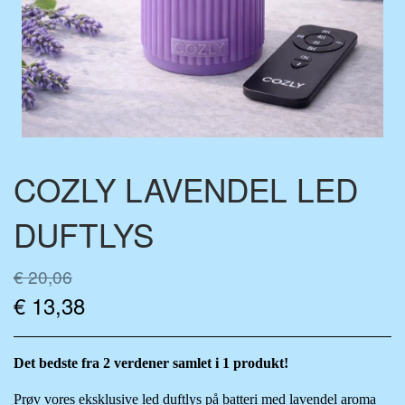
FLAVOURDROP AROMIPISARAT
BASE VÆSKE
FLAVOURBALL-TARVIKKEET
MIX-PULLOT
MERCHANDISE
COZLY LAVENDEL LED
DUFTLYS
€ 20,06
€ 13,38
Det bedste fra 2 verdener samlet i 1 produkt!
Prøv vores eksklusive led duftlys på batteri med lavendel aroma