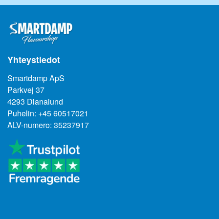
velbefindende.
Aroma duft lyset med den herlige duft af lavendel anvender 2 stk.
AA batterier.
Yhteystiedot
Batterier medfølger ikke!
Smartdamp ApS
Parkvej 37
4293 Dianalund
Puhelin: +45 60517021
ALV-numero: 35237917