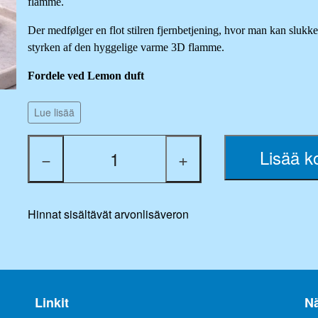
flamme.
Der medfølger en flot stilren fjernbetjening, hvor man kan slukke
styrken af den hyggelige varme 3D flamme.
Fordele ved Lemon duft
Lue lisää
Energi og fokus:
Citronduft er kendt for sin opløftende o
koncentrationen og skabe en mere energisk atmosfære i ru
Lisää ko
−
+
Humørforbedring:
Den friske og rene duft af citron kan 
følelsen af stress og fremme optimisme.
Hinnat sisältävät arvonlisäveron
Lugtneutraliserende:
Citronduft er effektiv til at fjerne uø
populært valg i køkkener eller badeværelser.
LED duftlyset med den herlige duft af FRISK CITRON anvender 
Batterier medfølger ikke!
Linkit
N