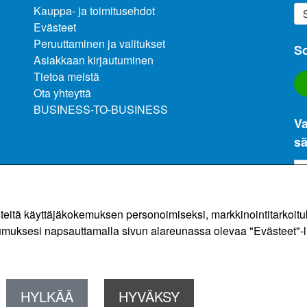
Kauppa- ja toimitusehdot
Evästeet
Peruuttaminen ja valitukset
So
Asiakkaan kirjautuminen
Tietoa meistä
Ota yhteyttä
BUSINESS-TO-BUSINESS
Va
sä
(li
ä käyttäjäkokemuksen personoimiseksi, markkinointitarkoituksi
umuksesi napsauttamalla sivun alareunassa olevaa "Evästeet"-l
HYLKÄÄ
HYVÄKSY