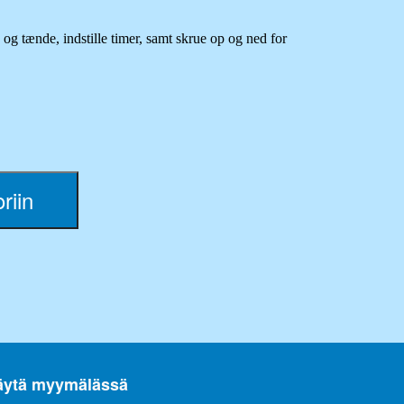
 og tænde, indstille timer, samt skrue op og ned for
g opkvikkende effekt. Den kan hjælpe med at forbedre
mmet.
riin
have en positiv indvirkning på humøret, mindske
nskede lugte i hjemmet, hvilket gør den til et
2 stk. AA batterier.
äytä myymälässä