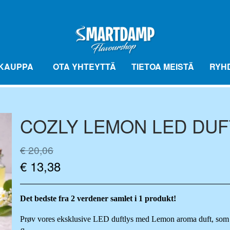
KAUPPA
OTA YHTEYTTÄ
TIETOA MEISTÄ
RYH
COZLY LEMON LED DUF
FLAVOURBALL MAKUPALLOT
FLAVOUR
BASE VÆSKE
FLAVOURBALL-TARVIKKEET
€ 20,06
€ 13,38
Det bedste fra 2 verdener samlet i 1 produkt!
Prøv vores eksklusive LED duftlys med Lemon aroma duft, som er