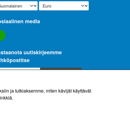
siaalinen media
staanota uutiskirjeemme
hköpostitse
Ilmoittautuminen
sätietoja)
in ja tutkiaksemme, miten kävijät käyttävät
inkkiä.