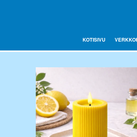
KOTISIVU
VERKKO
LED AROMA DUFTLYS
FLAVOURDROP AROMIPISARAT